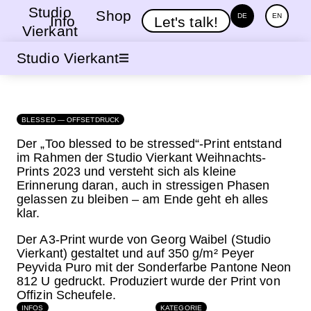
Studio
Shop
DE
EN
Info
Let's talk!
Vierkant
Studio Vierkant
BLESSED — OFFSETDRUCK
Der „Too blessed to be stressed“-Print entstand
im Rahmen der Studio Vierkant Weihnachts-
Prints 2023 und versteht sich als kleine
Erinnerung daran, auch in stressigen Phasen
gelassen zu bleiben – am Ende geht eh alles
klar.
Der A3-Print wurde von Georg Waibel (Studio
Vierkant) gestaltet und auf 350 g/m² Peyer
Peyvida Puro mit der Sonderfarbe Pantone Neon
812 U gedruckt. Produziert wurde der Print von
Offizin Scheufele.
INFOS
KATEGORIE