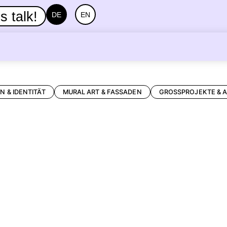
s talk!
DE
EN
N & IDENTITÄT
MURAL ART & FASSADEN
GROSSPROJEKTE & 
WIR ALLE SIND DIE AWS